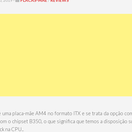
 2019 ·
PLACAS-MÃE
/
REVIEWS
 é uma placa-mãe AM4 no formato ITX e se trata da opção c
om o chipset B350, o que significa que temos a disposição s
k na CPU..