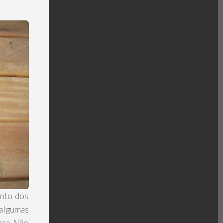
ento dos
 algumas
aca. Não