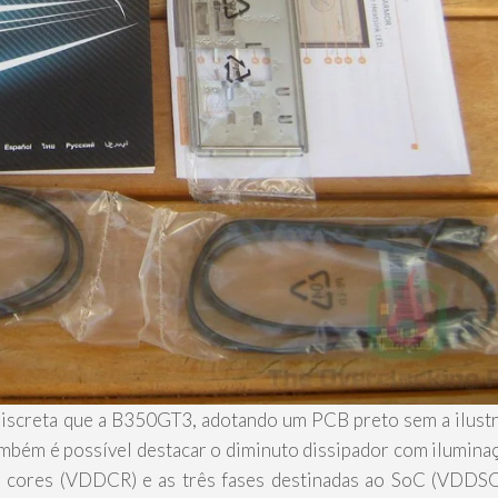
s discreta que a B350GT3, adotando um PCB preto sem a ilust
 também é possível destacar o diminuto dissipador com ilumin
os cores (VDDCR) e as três fases destinadas ao SoC (VDD