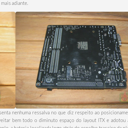
mais adiante.
esenta nenhuma ressalva no que diz respeito ao posicionam
eitar bem todo o diminuto espaço do layout ITX e adotou
plo, a bateria localizada logo atrás do espelho traseiro da pl