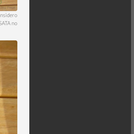
onsidero
 SATA no