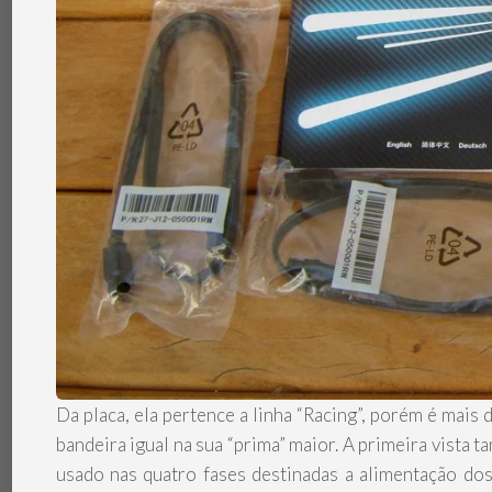
Da placa, ela pertence a linha “Racing”, porém é mai
bandeira igual na sua “prima” maior. A primeira vista
usado nas quatro fases destinadas a alimentação d