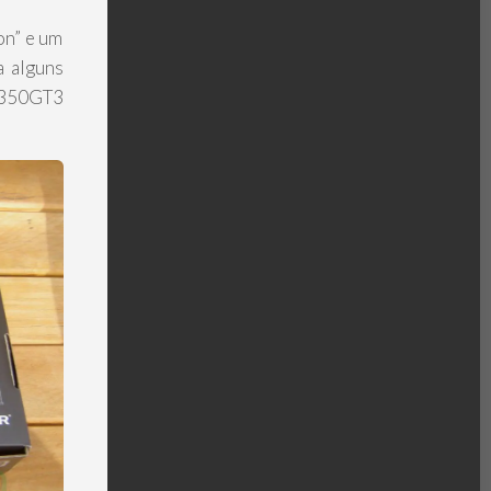
on” e um
a alguns
 B350GT3