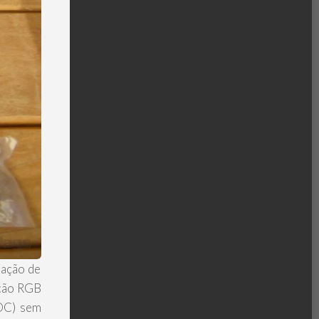
ração de
ação RGB
SOC) sem