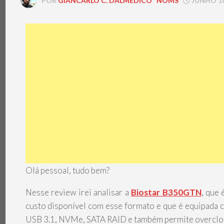
POR
GIANCARLO C. DALMEDICO "NOMS"
JUNHO 10,
Olá pessoal, tudo bem?
Nesse review irei analisar a
Biostar B350GTN
, que
custo disponível com esse formato e que é equipada c
USB 3.1, NVMe, SATA RAID e também permite overcloc