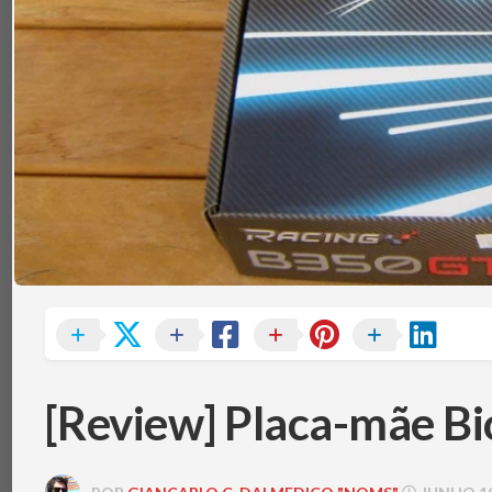
TÉRMICA
V
MEMÓRIAS
IBM
POWERBOARD
NOTEBOOKS
TEC
(PELTIER)
PERIFÉRICOS
PLACAS-
MÃE
SISTEMAS
DE
REFRIGERAÇÃO
SSDS
E
ARMAZENAMENTO
VGAS
[Review] Placa-mãe B