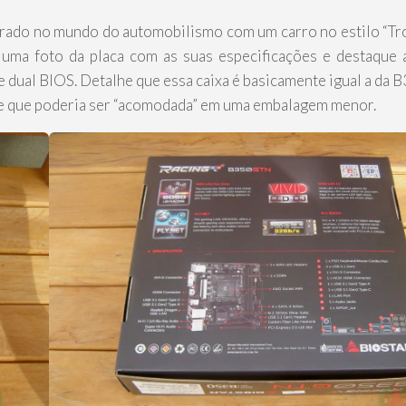
pirado no mundo do automobilismo com um carro no estilo “Tr
s uma foto da placa com as suas especificações e destaque 
 dual BIOS. Detalhe que essa caixa é basicamente igual a da
e que poderia ser “acomodada” em uma embalagem menor.