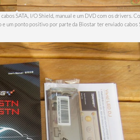
 cabos SATA, I/O Shield, manual e um DVD com os drivers. C
to e um ponto positivo por parte da Biostar ter enviado cabos