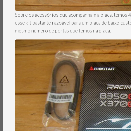
Sobre os acessórios que acompanham a placa, temos 4
esse kit bastante razoável para um placa de baixo cus
mesmo número de portas que temos na placa.