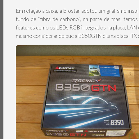
Em relação a caixa, a Biostar adotou um grafismo ins
fundo de “fibra de carbono”, na parte de trás, temo
features como os LEDs RGB integrados na placa, LAN e
mesmo considerando que a B350GTN é uma placa ITX 