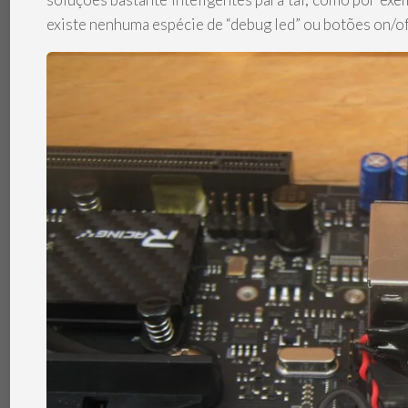
existe nenhuma espécie de “debug led” ou botões on/off