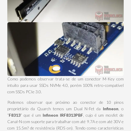
Como podemos observar trata-se de um conector M-Key com
intuito para usar SSDs NVMe 4.0, porém 100% retro-compatível
com SSDs PCIe 3.0.
Podemos observar que próximo ao conector de 10 pinos
proprietário da Quarch temos um Dual N-Fet da
Infineon
, o
“
F8313
” que é um
Infineon IRF8313PBF
, cujo é um mosfet de
Canal-N com suporte para trabalhar com até 9.7A e com até 30V e
com 15.5m? de resistência (RDS on). Tendo como características