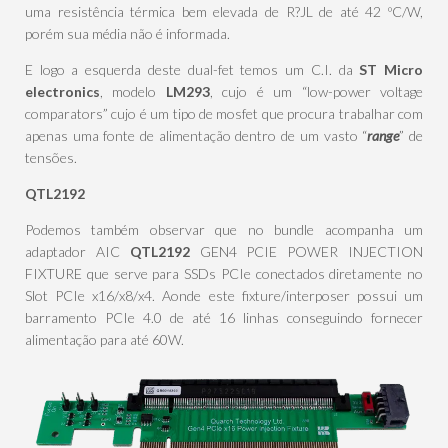
uma resistência térmica bem elevada de R?JL de até 42 ºC/W,
porém sua média não é informada.
E logo a esquerda deste dual-fet temos um C.I. da
ST Micro
electronics
, modelo
LM293
, cujo é um “low-power voltage
comparators” cujo é um tipo de mosfet que procura trabalhar com
apenas uma fonte de alimentação dentro de um vasto “
range
” de
tensões.
QTL2192
Podemos também observar que no bundle acompanha um
adaptador AIC
QTL2192
GEN4 PCIE POWER INJECTION
FIXTURE que serve para SSDs PCIe conectados diretamente no
Slot PCIe x16/x8/x4. Aonde este fixture/interposer possui um
barramento PCIe 4.0 de até 16 linhas conseguindo fornecer
alimentação para até 60W.