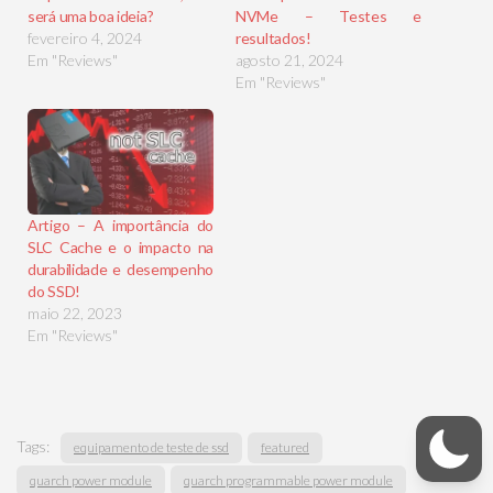
será uma boa ideia?
NVMe – Testes e
fevereiro 4, 2024
resultados!
Em "Reviews"
agosto 21, 2024
Em "Reviews"
Artigo – A importância do
SLC Cache e o impacto na
durabilidade e desempenho
do SSD!
maio 22, 2023
Em "Reviews"
Tags:
equipamento de teste de ssd
featured
quarch power module
quarch programmable power module