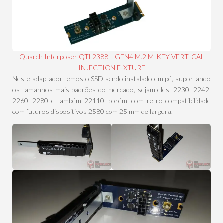
Quarch Interposer QTL2388 – GEN4 M.2 M-KEY VERTICAL
INJECTION FIXTURE
Neste adaptador temos o SSD sendo instalado em pé, suportando
os tamanhos mais padrões do mercado, sejam eles, 2230, 2242,
2260, 2280 e também 22110, porém, com retro compatibilidade
com futuros dispositivos 2580 com 25 mm de largura.