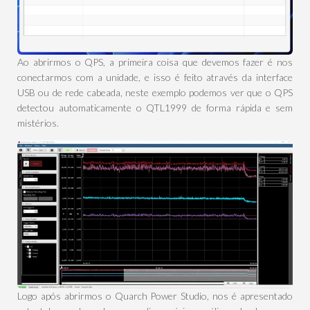
Ao abrirmos o QPS, a primeira coisa que devemos fazer é nos
conectarmos com a unidade, e isso é feito através da interface
USB ou de rede cabeada, neste exemplo podemos ver que o QPS
detectou automaticamente o QTL1999 de forma rápida e sem
mistérios.
Logo após abrirmos o Quarch Power Studio, nos é apresentado