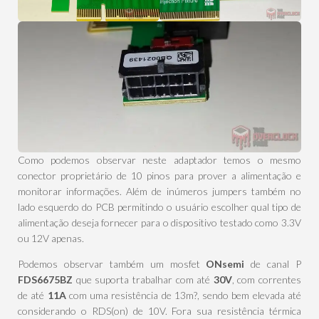
Como podemos observar neste adaptador temos o mesmo
conector proprietário de 10 pinos para prover a alimentação e
monitorar informações. Além de inúmeros jumpers também no
lado esquerdo do PCB permitindo o usuário escolher qual tipo de
alimentação deseja fornecer para o dispositivo testado como 3.3V
ou 12V apenas.
Podemos observar também um mosfet
ONsemi
de canal P
FDS6675BZ
que suporta trabalhar com até
30V
, com correntes
de até
11A
com uma resistência de 13m?, sendo bem elevada até
considerando o RDS(on) de 10V. Fora sua resistência térmica