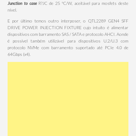
Junction to case
R?JC de 25 ºC/W, aceitável para mosfets deste
nível.
E por último temos outro interposer, o QTL2289 GEN4 SFF
DRIVE POWER INJECTION FIXTURE cujo intuito é alimentar
dispositivos com barramento SAS / SATA e protocolo AHCI. Aonde
é possível também utilizável para dispositivos U.2/U.3 com
protocolo NVMe com barramento suportado até PCIe 4.0 de
64Gbps (x4).