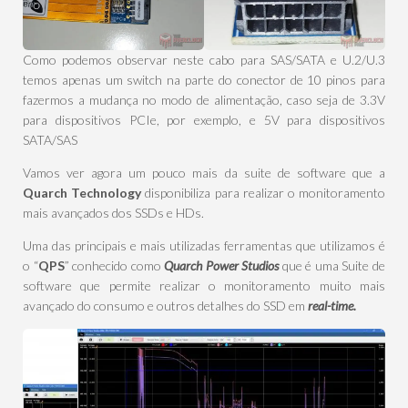
Como podemos observar neste cabo para SAS/SATA e U.2/U.3
temos apenas um switch na parte do conector de 10 pinos para
fazermos a mudança no modo de alimentação, caso seja de 3.3V
para dispositivos PCIe, por exemplo, e 5V para dispositivos
SATA/SAS
Vamos ver agora um pouco mais da suite de software que a
Quarch Technology
disponibiliza para realizar o monitoramento
mais avançados dos SSDs e HDs.
Uma das principais e mais utilizadas ferramentas que utilizamos é
o “
QPS
” conhecido como
Quarch Power Studios
que é uma Suite de
software que permite realizar o monitoramento muito mais
avançado do consumo e outros detalhes do SSD em
real-time.