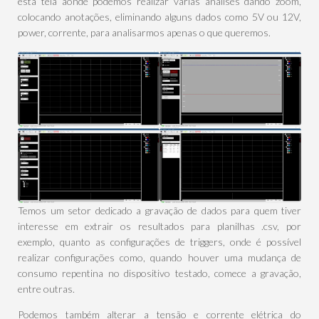
esta tela aonde podemos realizar várias análises dando zoom,
colocando anotações, eliminando alguns dados como 5V ou 12V,
power, corrente, para analisarmos apenas o que queremos.
Temos um setor dedicado a gravação de dados para quem tiver
interesse em extrair os resultados para planilhas .csv, por
exemplo, quanto as configurações de triggers, onde é possível
realizar configurações como, quando houver uma mudança de
consumo repentina no dispositivo testado, comece a gravação,
entre outras.
Podemos também alterar a tensão e corrente elétrica do