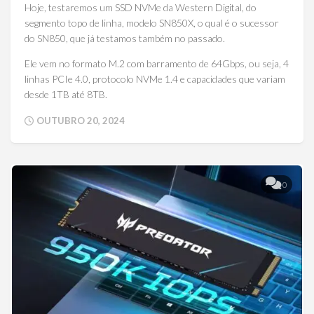
Hoje, testaremos um SSD NVMe da Western Digital, do
segmento topo de linha, modelo SN850X, o qual é o sucessor
do SN850, que já testamos também no passado.
Ele vem no formato M.2 com barramento de 64Gbps, ou seja, 4
linhas PCIe 4.0, protocolo NVMe 1.4 e capacidades que variam
desde 1TB até 8TB.
OUTUBRO 20, 2024
0