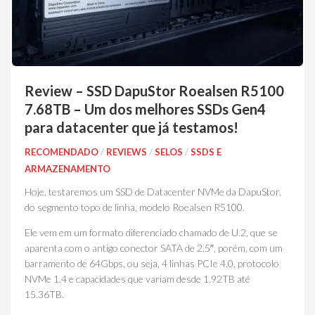
Review – SSD DapuStor Roealsen R5100
7.68TB – Um dos melhores SSDs Gen4
para datacenter que já testamos!
RECOMENDADO
/
REVIEWS
/
SELOS
/
SSDS E
ARMAZENAMENTO
Hoje, testaremos um SSD de Datacenter NVMe da DapuStor,
do segmento topo de linha, modelo Roealsen R5100.
Ele vem em um formato diferenciado chamado de U.2, que se
aparenta com o antigo conector SATA de 2.5″, porém, com um
barramento de 64Gbps, ou seja, 4 linhas PCIe 4.0, protocolo
NVMe 1.4 e capacidades que variam desde 1.92TB até
15.36TB.