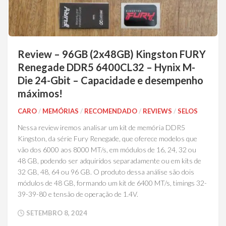
Review – 96GB (2x48GB) Kingston FURY
Renegade DDR5 6400CL32 – Hynix M-
Die 24-Gbit – Capacidade e desempenho
máximos!
CARO
/
MEMÓRIAS
/
RECOMENDADO
/
REVIEWS
/
SELOS
Nessa review iremos analisar um kit de memória DDR5
Kingston, da série Fury Renegade, que oferece modelos que
vão dos 6000 aos 8000 MT/s, em módulos de 16, 24, 32 ou
48 GB, podendo ser adquiridos separadamente ou em kits de
32 GB, 48, 64 ou 96 GB. O produto dessa análise são dois
módulos de 48 GB, formando um kit de 6400 MT/s, timings 32-
39-39-80 e tensão de operação de 1.4V.
SETEMBRO 8, 2024