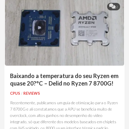
2
Baixando a temperatura do seu Ryzen em
quase 20?°C – Delid no Ryzen 7 8700G!
CPUS
/
REVIEWS
Recentemente, publicamos um guia de otimização para o Ryzen
7 8700G e ali constatamos que a APU se beneficia muito de
overclock, com altos ganhos no desempenho do vídeo
integrado, só que diferente dos modelos baseados em chiplets
com IHS soldado, os 8000 usam interface térmica padrão,