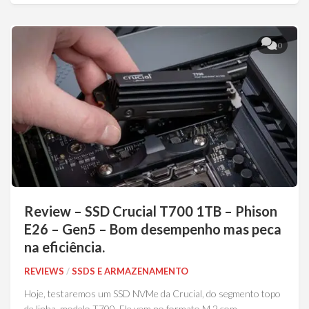
0
Review – SSD Crucial T700 1TB – Phison
E26 – Gen5 – Bom desempenho mas peca
na eficiência.
REVIEWS
/
SSDS E ARMAZENAMENTO
Hoje, testaremos um SSD NVMe da Crucial, do segmento topo
de linha, modelo T700. Ele vem no formato M.2 com