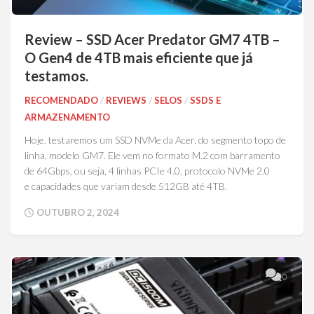
Review – SSD Acer Predator GM7 4TB –
O Gen4 de 4TB mais eficiente que já
testamos.
RECOMENDADO
/
REVIEWS
/
SELOS
/
SSDS E
ARMAZENAMENTO
Hoje, testaremos um SSD NVMe da Acer, do segmento topo de
linha, modelo GM7. Ele vem no formato M.2 com barramento
de 64Gbps, ou seja, 4 linhas PCIe 4.0, protocolo NVMe 2.0
e capacidades que variam desde 512GB até 4TB.
OUTUBRO 2, 2024
0