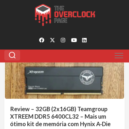
Pular
para
Categoria:
Reviews
o
conteúdo
0
Review – 32GB (2x16GB) Teamgroup
XTREEM DDR5 6400CL32 – Mais um
ótimo kit de memória com Hynix A-Die