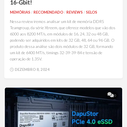
16-Gbit!
MEMÓRIAS
/
RECOMENDADO
/
REVIEWS
/
SELOS
Nessa review iremos analisar um kit de memória DDR5
Teamgroup, da série Xtreem, que oferece modelos que vão dos
6000 aos 8200 MT/s, em módulos de 16, 24, 32 ou 48 GB,
podendo ser adquiridos em kits de 32 GB, 48, 64 ou 96 GB. O
produto dessa análise são dois módulos de 32 GB, formando
um kit de 6400 MT/s, timings 32-39-39-84 e tensão de
operação de 1.35V.
DEZEMBRO 8, 2024
0