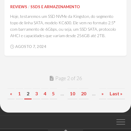
REVIEWS
/
SSDS E ARMAZENAMENTO
Hoje, testaremos um SSD NVMe da Kingston, do segmento
topo de linha SATA, modelo KC600. Ele vem no formato 2.5″
com barramento de 6Gbps, ou seja, um SSD SATA, protocolo
AHCI e capacidades que variam desde 256GB até 2TB.
AGOSTO 7, 2024
Page 2 of 26
«
1
2
3
4
5
...
10
20
...
»
Last »