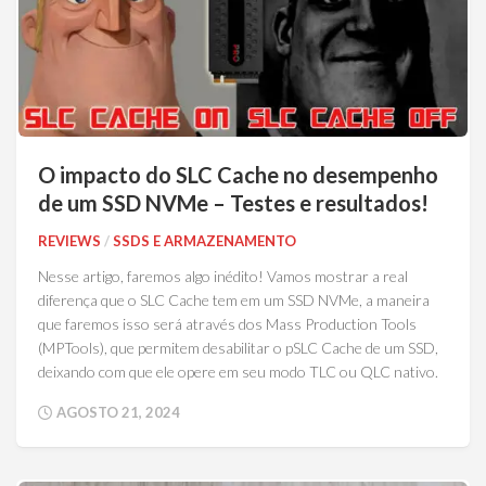
O impacto do SLC Cache no desempenho
de um SSD NVMe – Testes e resultados!
REVIEWS
/
SSDS E ARMAZENAMENTO
Nesse artigo, faremos algo inédito! Vamos mostrar a real
diferença que o SLC Cache tem em um SSD NVMe, a maneira
que faremos isso será através dos Mass Production Tools
(MPTools), que permitem desabilitar o pSLC Cache de um SSD,
deixando com que ele opere em seu modo TLC ou QLC nativo.
AGOSTO 21, 2024