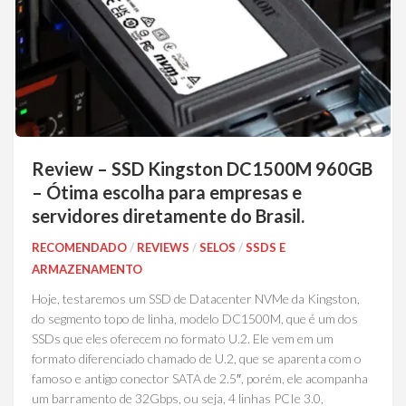
Review – SSD Kingston DC1500M 960GB
– Ótima escolha para empresas e
servidores diretamente do Brasil.
RECOMENDADO
/
REVIEWS
/
SELOS
/
SSDS E
ARMAZENAMENTO
Hoje, testaremos um SSD de Datacenter NVMe da Kingston,
do segmento topo de linha, modelo DC1500M, que é um dos
SSDs que eles oferecem no formato U.2. Ele vem em um
formato diferenciado chamado de U.2, que se aparenta com o
famoso e antigo conector SATA de 2.5″, porém, ele acompanha
um barramento de 32Gbps, ou seja, 4 linhas PCIe 3.0,